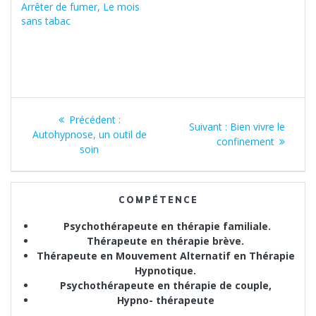
Arrêter de fumer, Le mois
sans tabac
Navigation
Article
Précédent :
Article
Suivant :
Bien vivre le
de
précédent
Autohypnose, un outil de
suivant
confinement
:
soin
:
l’article
COMPÉTENCE
Psychothérapeute en thérapie familiale.
Thérapeute en thérapie brève.
Thérapeute en Mouvement Alternatif en Thérapie
Hypnotique.
Psychothérapeute en thérapie de couple,
Hypno- thérapeute