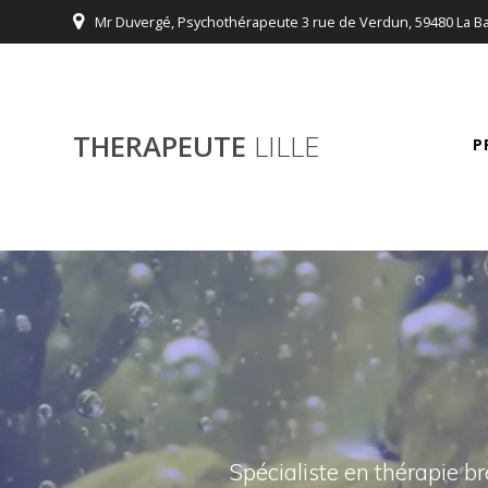
Passer
Mr Duvergé, Psychothérapeute 3 rue de Verdun, 59480 La B
au
contenu
THERAPEUTE
LILLE
P
Spécialiste en thérapie br