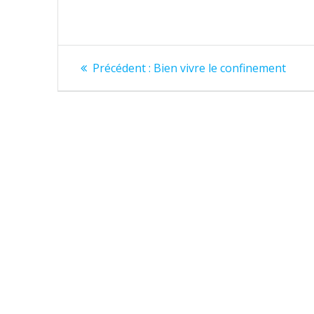
Navigation
Article
Précédent :
Bien vivre le confinement
précédent
de
:
l’article