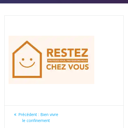
Navigation
Article
Précédent :
Bien vivre
de
précédent
le confinement
: