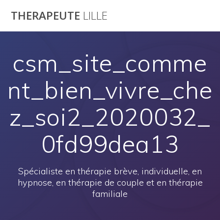
Passer
THERAPEUTE
LILLE
au
contenu
csm_site_comme
nt_bien_vivre_che
z_soi2_2020032_
0fd99dea13
Spécialiste en thérapie brève, individuelle, en
hypnose, en thérapie de couple et en thérapie
familiale