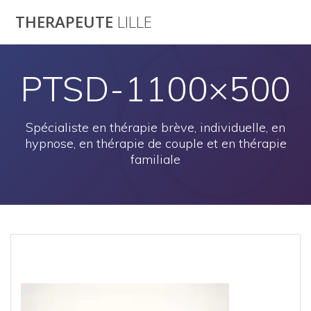
Passer
THERAPEUTE
LILLE
au
contenu
PTSD-1100×500
Spécialiste en thérapie brève, individuelle, en
hypnose, en thérapie de couple et en thérapie
familiale